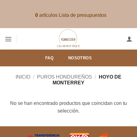
Saltar
al
0
artículos
Lista de presupuestos
contenido
FAQ
NOSOTROS
INICIO
/
PUROS HONDUREÑOS
/
HOYO DE
MONTERREY
No se han encontrado productos que coincidan con tu
selección.