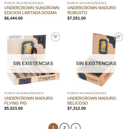
PUROS NICARAGÜENSES
PUROS NICARAGÜENSES
UNDERCROWN SUNGROWN
UNDERCROWN MADURO
EDICION LIMITADA DOGMA
ROBUSTO
$
6,444.00
$
7,551.00
Añadir
Añadir
a la
a la
lista de
lista de
deseos
deseos
SIN EXISTENCIAS
SIN EXISTENCIAS
PUROS NICARAGÜENSES
PUROS NICARAGÜENSES
UNDERCROWN MADURO
UNDERCROWN MADURO
FLYING PIG
BELICOSO
$
5,523.00
$
7,312.00
1
2