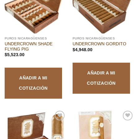
deseos
deseos
PUROS NICARAGÜENSES
PUROS NICARAGÜENSES
UNDERCROWN SHADE
UNDERCROWN GORDITO
FLYING PIG
$
4,948.00
$
5,523.00
AÑADIR A MI
AÑADIR A MI
COTIZACIÓN
COTIZACIÓN
Añadir
Añadir
a la
a la
lista de
lista de
deseos
deseos