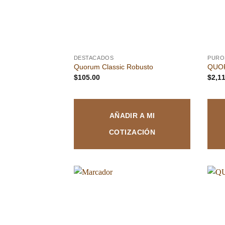
DESTACADOS
PURO
Quorum Classic Robusto
QUO
$
105.00
$
2,1
AÑADIR A MI
COTIZACIÓN
Añadir
a la
lista de
deseos