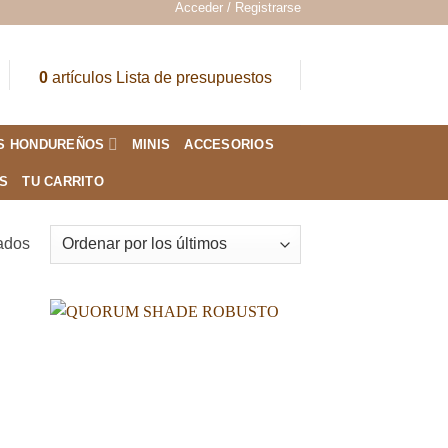
Acceder / Registrarse
0
artículos
Lista de presupuestos
S HONDUREÑOS
MINIS
ACCESORIOS
ES
TU CARRITO
Ordenado
tados
por
los
últimos
dir
Añadir
a
a la
 de
lista de
eos
deseos