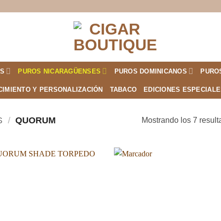
S
PUROS NICARAGÜENSES
PUROS DOMINICANOS
PURO
CIMIENTO Y PERSONALIZACIÓN
TABACO
EDICIONES ESPECIAL
S
/
QUORUM
Mostrando los 7 resul
Añadir
Aña
a la
a l
lista de
lista
deseos
des