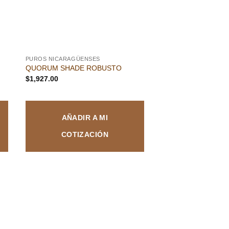
PUROS NICARAGÜENSES
QUORUM SHADE ROBUSTO
$
1,927.00
AÑADIR A MI
COTIZACIÓN
dir
a
 de
eos