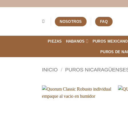
Saltar
al
contenido
NOSOTROS
FAQ
PIEZAS
HABANOS
PUROS MEXICANO
PUROS DE NA
INICIO
/
PUROS NICARAGÜENSE
Añadir
a la
lista de
deseos