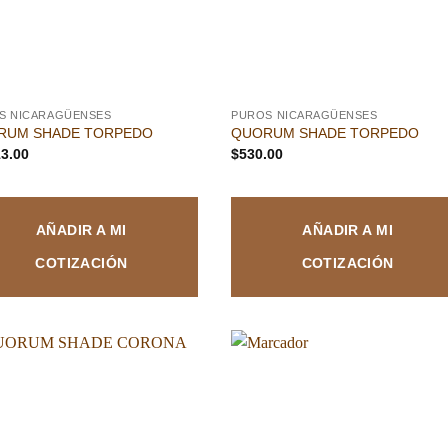
S NICARAGÜENSES
PUROS NICARAGÜENSES
RUM SHADE TORPEDO
QUORUM SHADE TORPEDO
13.00
$
530.00
AÑADIR A MI
AÑADIR A MI
COTIZACIÓN
COTIZACIÓN
Añadir
Aña
a la
a l
lista de
lista
deseos
des