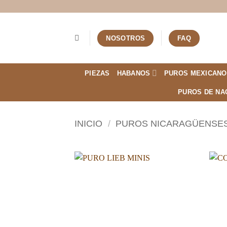
Saltar
al
contenido
NOSOTROS
FAQ
PIEZAS
HABANOS
PUROS MEXICANO
PUROS DE NA
INICIO
/
PUROS NICARAGÜENSE
Añadir
a la
lista de
deseos