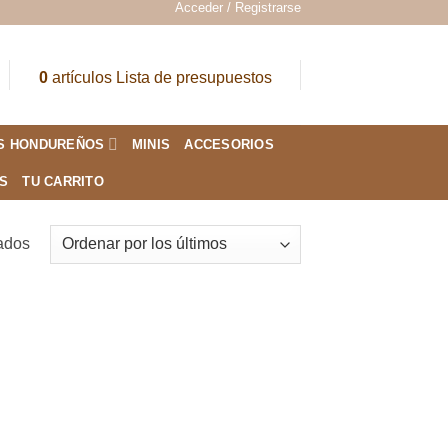
Acceder / Registrarse
0
artículos
Lista de presupuestos
S HONDUREÑOS
MINIS
ACCESORIOS
ES
TU CARRITO
Ordenado
tados
por
los
últimos