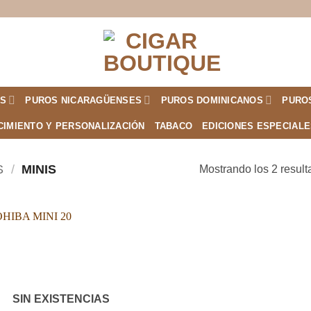
S
PUROS NICARAGÜENSES
PUROS DOMINICANOS
PURO
CIMIENTO Y PERSONALIZACIÓN
TABACO
EDICIONES ESPECIAL
S
/
MINIS
Mostrando los 2 resul
Añadir
a la
lista de
deseos
SIN EXISTENCIAS