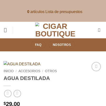
Saltar
al
0
artículos
Lista de presupuestos
contenido
FAQ
NOSOTROS
INICIO
/
ACCESORIOS
/
OTROS
Añadir
AGUA DESTILADA
a la
lista de
deseos
29.00
$