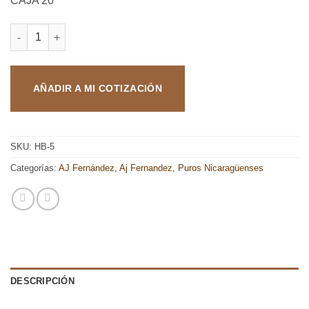
CAJA 20
AJ FERNANDEZ ENCLAVE HABANO ROBUSTO cantidad
AÑADIR A MI COTIZACIÓN
SKU:
HB-5
Categorías:
AJ Fernández
,
Aj Fernandez
,
Puros Nicaragüenses
DESCRIPCIÓN