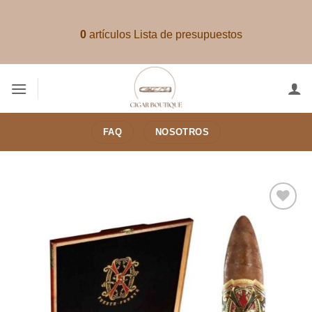
Saltar
al
0
artículos
Lista de presupuestos
contenido
FAQ
NOSOTROS
Añadir
a la
lista de
deseos