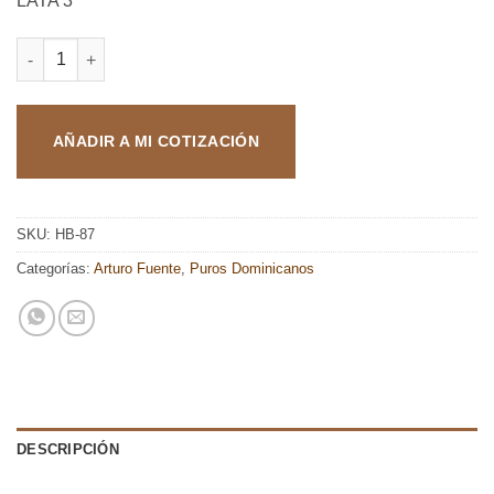
LATA 3
ARTURO FUENTE OPUS X ANGELS SHARE PERFECCION X LATA 
AÑADIR A MI COTIZACIÓN
SKU:
HB-87
Categorías:
Arturo Fuente
,
Puros Dominicanos
DESCRIPCIÓN