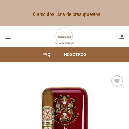
Saltar
al
0
artículos
Lista de presupuestos
contenido
FAQ
NOSOTROS
Añadir
a la
lista de
deseos