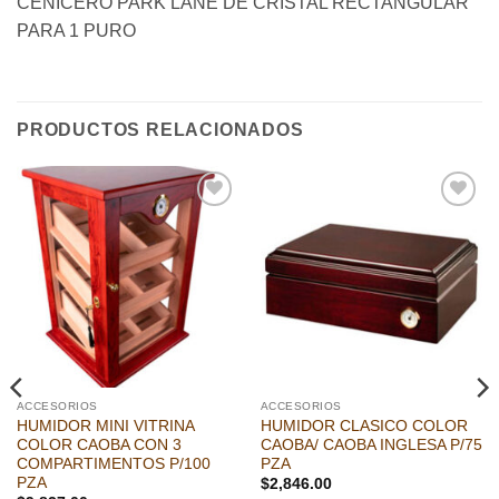
CENICERO PARK LANE DE CRISTAL RECTANGULAR
PARA 1 PURO
PRODUCTOS RELACIONADOS
Añadir
Añadir
a la
a la
lista de
lista de
deseos
deseos
ACCESORIOS
ACCESORIOS
HUMIDOR MINI VITRINA
HUMIDOR CLASICO COLOR
COLOR CAOBA CON 3
CAOBA/ CAOBA INGLESA P/75
COMPARTIMENTOS P/100
PZA
PZA
$
2,846.00