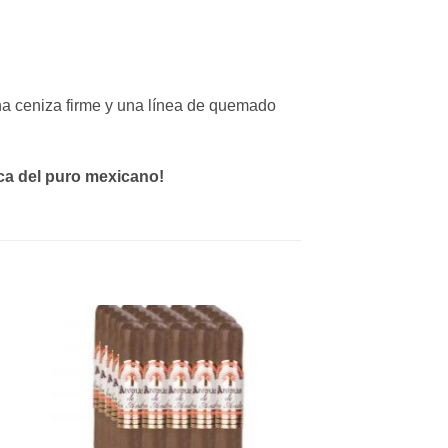
na ceniza firme y una línea de quemado
ca del puro mexicano!
dir
Añadir
a
a la
 de
lista de
eos
deseos