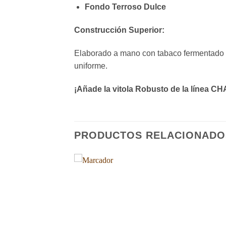
Fondo Terroso Dulce
Construcción Superior:
Elaborado a mano con tabaco fermentado
uniforme.
¡Añade la vitola Robusto de la línea C
PRODUCTOS RELACIONADO
Añadir
Añadir
a la
a la
lista de
lista de
deseos
deseos