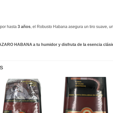
 por hasta
3 años
, el Robusto Habana asegura un tiro suave, u
HAZARO HABANA a tu humidor y disfruta de la esencia clási
S
Añadir
Aña
a la
a l
lista de
lista
deseos
des