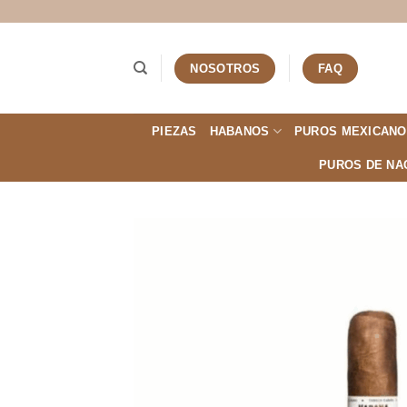
Saltar
al
contenido
NOSOTROS
FAQ
PIEZAS
HABANOS
PUROS MEXICANO
PUROS DE NA