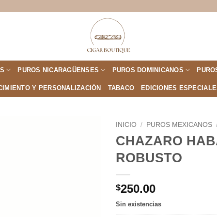
S
PUROS NICARAGÜENSES
PUROS DOMINICANOS
PURO
CIMIENTO Y PERSONALIZACIÓN
TABACO
EDICIONES ESPECIAL
INICIO
/
PUROS MEXICANOS
CHAZARO HAB
Añadir
ROBUSTO
a la
lista de
deseos
250.00
$
Sin existencias