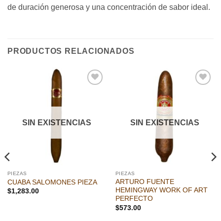
de duración generosa y una concentración de sabor ideal.
PRODUCTOS RELACIONADOS
Añadir
Añadir
a la
a la
lista de
lista de
deseos
deseos
SIN EXISTENCIAS
SIN EXISTENCIAS
PIEZAS
PIEZAS
ARTURO FUENTE
CUABA SALOMONES PIEZA
HEMINGWAY WORK OF ART
$
1,283.00
PERFECTO
$
573.00