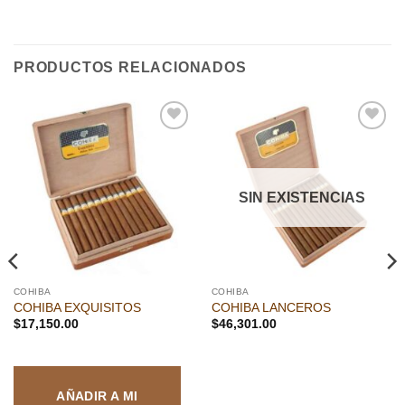
PRODUCTOS RELACIONADOS
Añadir
Añadir
a la
a la
lista de
lista de
deseos
deseos
SIN EXISTENCIAS
COHIBA
COHIBA
COHIBA EXQUISITOS
COHIBA LANCEROS
$
17,150.00
$
46,301.00
AÑADIR A MI