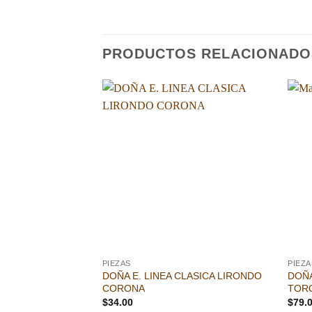
PRODUCTOS RELACIONADO
Añadir
a la
lista de
deseos
PIEZAS
PIEZA
DOÑA E. LINEA CLASICA LIRONDO
DOÑA
CORONA
TOR
$
34.00
$
79.