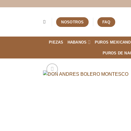
Saltar
al
contenido
NOSOTROS
FAQ
PIEZAS
HABANOS
PUROS MEXICANO
PUROS DE NA