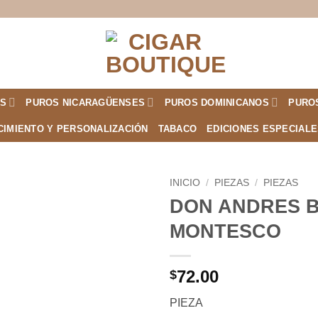
S
PUROS NICARAGÜENSES
PUROS DOMINICANOS
PURO
CIMIENTO Y PERSONALIZACIÓN
TABACO
EDICIONES ESPECIAL
INICIO
/
PIEZAS
/
PIEZAS
DON ANDRES 
Añadir
MONTESCO
a la
lista de
deseos
72.00
$
PIEZA