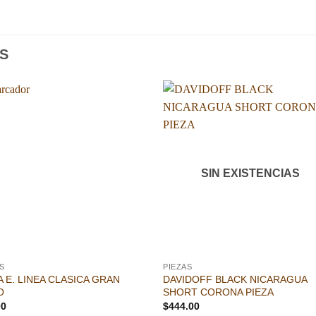
S
Añadir
Aña
a la
a l
lista de
lista
deseos
des
SIN EXISTENCIAS
S
PIEZAS
 E. LINEA CLASICA GRAN
DAVIDOFF BLACK NICARAGUA
O
SHORT CORONA PIEZA
00
$
444.00