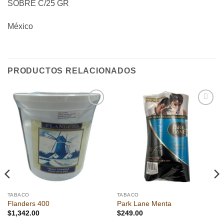
SOBRE C/25 GR
México
PRODUCTOS RELACIONADOS
Añadir
Añadir
a la
a la
lista de
lista de
deseos
deseos
TABACO
TABACO
Flanders 400
Park Lane Menta
$
1,342.00
$
249.00