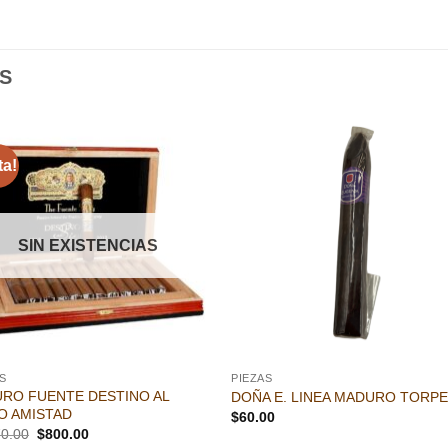
S
ta!
Añadir
Aña
a la
a l
lista de
lista
deseos
des
SIN EXISTENCIAS
S
PIEZAS
RO FUENTE DESTINO AL
DOÑA E. LINEA MADURO TORP
O AMISTAD
$
60.00
El
El
70.00
$
800.00
precio
precio