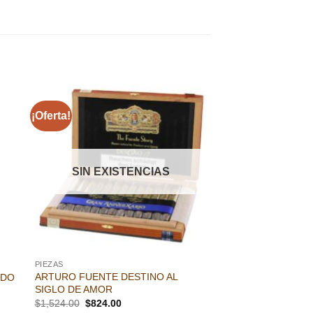
¡Oferta!
dir
Añadir
a
a la
 de
lista de
eos
deseos
SIN EXISTENCIAS
PIEZAS
ARTURO FUENTE DESTINO AL
EDO
SIGLO DE AMOR
El
El
$
1,524.00
$
824.00
precio
precio