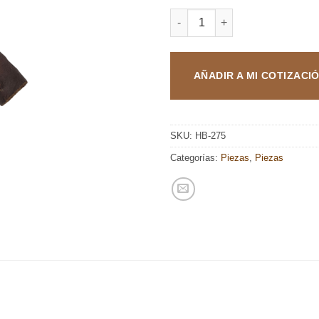
DOÑA E. LINEA MADURO ROBU
AÑADIR A MI COTIZACI
SKU:
HB-275
Categorías:
Piezas
,
Piezas