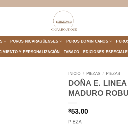
S
PUROS NICARAGÜENSES
PUROS DOMINICANOS
PURO
CIMIENTO Y PERSONALIZACIÓN
TABACO
EDICIONES ESPECIAL
INICIO
/
PIEZAS
/
PIEZAS
DOÑA E. LINEA
Añadir
MADURO ROB
a la
lista de
deseos
53.00
$
PIEZA