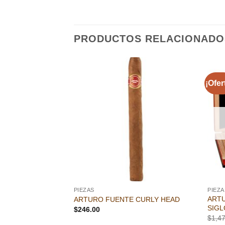
PRODUCTOS RELACIONADO
¡Ofer
Añadir
Añadir
a la
a la
lista de
lista de
deseos
deseos
PIEZAS
PIEZA
ARTU
LASICA CHURCHILL
ARTURO FUENTE CURLY HEAD
SIGL
$
246.00
$
1,4