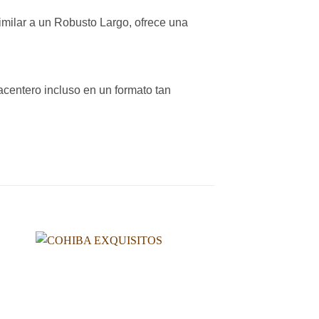
imilar a un Robusto Largo, ofrece una
lacentero incluso en un formato tan
dir
Añadir
a
a la
 de
lista de
eos
deseos