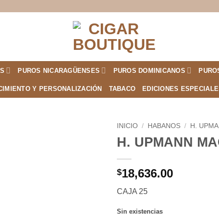
S
PUROS NICARAGÜENSES
PUROS DOMINICANOS
PURO
CIMIENTO Y PERSONALIZACIÓN
TABACO
EDICIONES ESPECIAL
INICIO
/
HABANOS
/
H. UPM
H. UPMANN MA
Añadir
a la
lista de
18,636.00
$
deseos
CAJA 25
Sin existencias