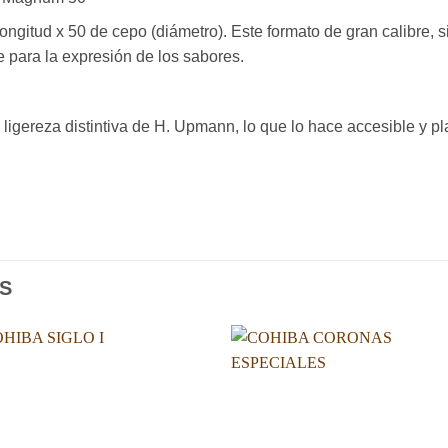
ngitud x 50 de cepo (diámetro). Este formato de gran calibre, s
 para la expresión de los sabores.
a ligereza distintiva de H. Upmann, lo que lo hace accesible y p
S
Añadir
Aña
a la
a l
lista de
lista
deseos
des