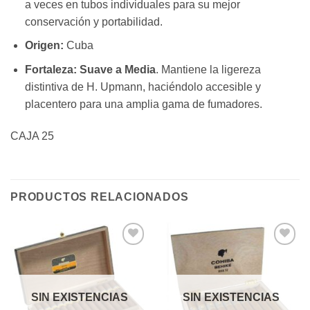
a veces en tubos individuales para su mejor
conservación y portabilidad.
Origen:
Cuba
Fortaleza:
Suave a Media
. Mantiene la ligereza
distintiva de H. Upmann, haciéndolo accesible y
placentero para una amplia gama de fumadores.
CAJA 25
PRODUCTOS RELACIONADOS
Añadir
Añadir
a la
a la
lista de
lista de
deseos
deseos
SIN EXISTENCIAS
SIN EXISTENCIAS