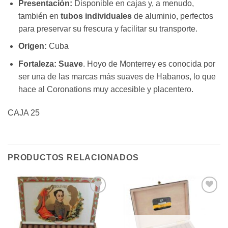
Presentación:
Disponible en cajas y, a menudo,
también en
tubos individuales
de aluminio, perfectos
para preservar su frescura y facilitar su transporte.
Origen:
Cuba
Fortaleza:
Suave
. Hoyo de Monterrey es conocida por
ser una de las marcas más suaves de Habanos, lo que
hace al Coronations muy accesible y placentero.
CAJA 25
PRODUCTOS RELACIONADOS
Añadir
Añadir
a la
a la
lista de
lista de
deseos
deseos