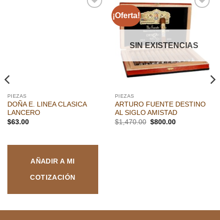
¡Oferta!
Añadir
Añadir
a la
a la
lista de
lista de
deseos
deseos
SIN EXISTENCIAS
PIEZAS
PIEZAS
DOÑA E. LINEA CLASICA
ARTURO FUENTE DESTINO
LANCERO
AL SIGLO AMISTAD
El
El
$
63.00
$
1,470.00
$
800.00
precio
precio
original
actual
era:
es:
$1,470.00.
$800.00.
AÑADIR A MI
COTIZACIÓN