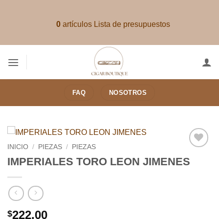
Saltar
al
0
artículos
Lista de presupuestos
contenido
FAQ
NOSOTROS
INICIO
/
PIEZAS
/
PIEZAS
Añadir
IMPERIALES TORO LEON JIMENES
a la
lista de
deseos
222.00
$