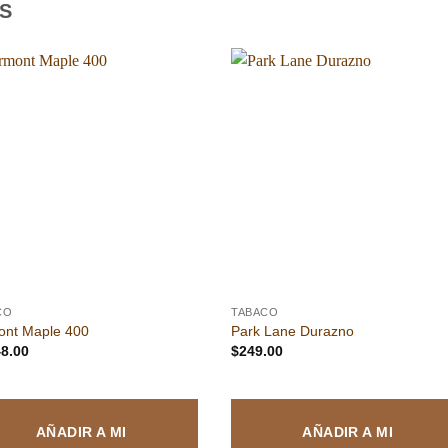
S
Añadir
Aña
a la
a l
lista de
lista
deseos
des
CO
TABACO
ont Maple 400
Park Lane Durazno
48.00
$
249.00
AÑADIR A MI
AÑADIR A MI