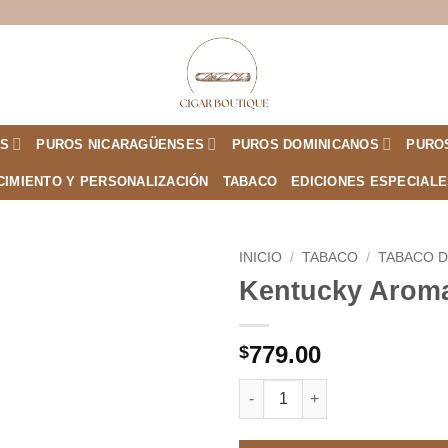
S
PUROS NICARAGÜENSES
PUROS DOMINICANOS
PURO
CIMIENTO Y PERSONALIZACIÓN
TABACO
EDICIONES ESPECIAL
INICIO
/
TABACO
/
TABACO D
Kentucky Aroma
Añadir
a la
lista de
779.00
$
deseos
Kentucky Aromatico 200 canti