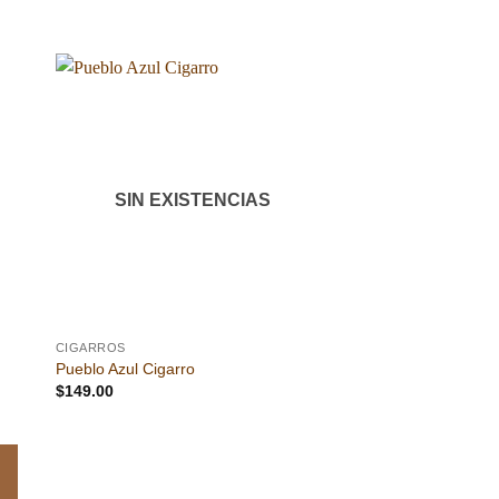
dir
Añadir
a
a la
 de
lista de
eos
deseos
SIN EXISTENCIAS
CIGARROS
Pueblo Azul Cigarro
$
149.00