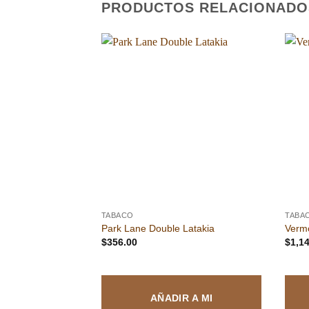
PRODUCTOS RELACIONADO
Añadir
Añadir
a la
a la
lista de
lista de
deseos
deseos
TABACO
TABA
 Supreme
Park Lane Double Latakia
Verm
$
356.00
$
1,1
R A MI
AÑADIR A MI