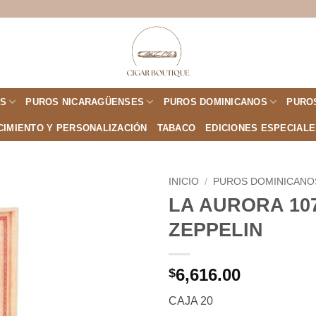
S
PUROS NICARAGÜENSES
PUROS DOMINICANOS
PURO
CIMIENTO Y PERSONALIZACIÓN
TABACO
EDICIONES ESPECIAL
INICIO
/
PUROS DOMINICANO
LA AURORA 10
Añadir
ZEPPELIN
a la
lista de
deseos
6,616.00
$
CAJA 20