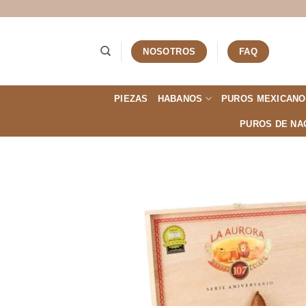
Saltar
al
contenido
NOSOTROS
FAQ
PIEZAS
HABANOS
PUROS MEXICANO
PUROS DE NA