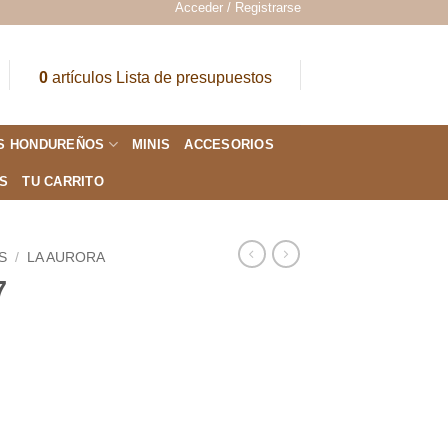
Acceder / Registrarse
0
artículos
Lista de presupuestos
S HONDUREÑOS
MINIS
ACCESORIOS
ES
TU CARRITO
S
/
LA AURORA
7