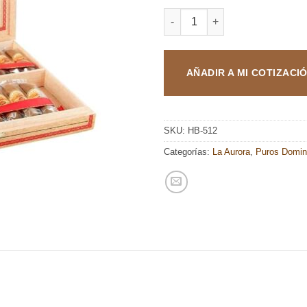
LA AURORA 107 ZEPPELIN can
AÑADIR A MI COTIZACI
SKU:
HB-512
Categorías:
La Aurora
,
Puros Domin