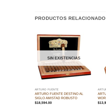
PRODUCTOS RELACIONADO
Añadir
Añadir
a la
a la
lista de
lista de
deseos
deseos
SIN EXISTENCIAS
ARTURO FUENTE
ARTU
 CHATEAU
ARTURO FUENTE DESTINO AL
ART
SIGLO AMISTAD ROBUSTO
WOR
$
18,594.00
$
13,