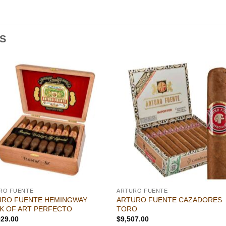
S
Añadir
Aña
a la
a l
lista de
lista
deseos
des
RO FUENTE
ARTURO FUENTE
URO FUENTE HEMINGWAY
ARTURO FUENTE CAZADORES
K OF ART PERFECTO
TORO
929.00
$
9,507.00