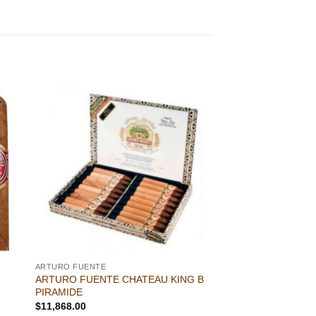
dir
Añadir
a
a la
 de
lista de
eos
deseos
ARTURO FUENTE
ARTURO FUENTE CHATEAU KING B
PIRAMIDE
$
11,868.00