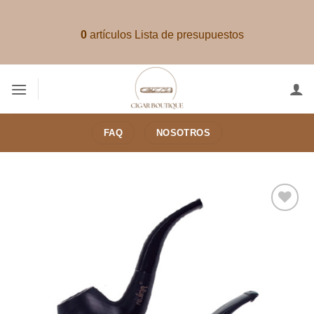
Saltar
al
0
artículos
Lista de presupuestos
contenido
FAQ
NOSOTROS
Añadir
a la
lista de
deseos