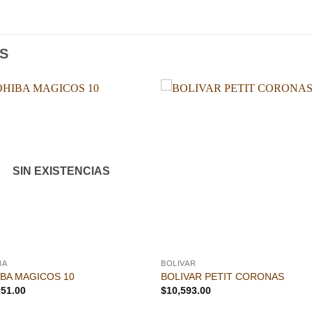
S
Añadir
Aña
a la
a l
lista de
lista
deseos
des
SIN EXISTENCIAS
BA
BOLIVAR
BA MAGICOS 10
BOLIVAR PETIT CORONAS
051.00
$
10,593.00