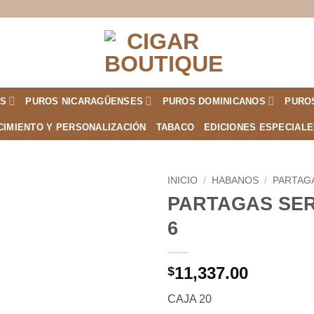
S
PUROS NICARAGÜENSES
PUROS DOMINICANOS
PURO
CIMIENTO Y PERSONALIZACIÓN
TABACO
EDICIONES ESPECIAL
INICIO
/
HABANOS
/
PARTAG
PARTAGAS SER
Añadir
6
a la
lista de
deseos
11,337.00
$
CAJA 20