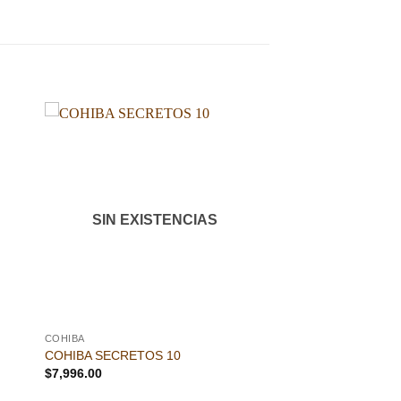
dir
Añadir
a
a la
 de
lista de
eos
deseos
SIN EXISTENCIAS
COHIBA
COHIBA SECRETOS 10
$
7,996.00