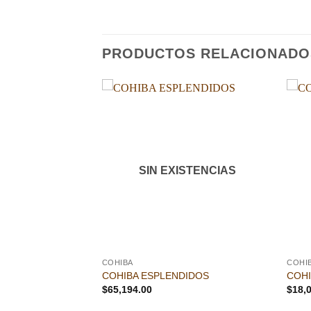
PRODUCTOS RELACIONADO
Añadir
Añadir
a la
a la
lista de
lista de
deseos
deseos
STENCIAS
SIN EXISTENCIAS
COHIBA
COHI
S ESPECIALES
COHIBA ESPLENDIDOS
COHI
$
65,194.00
$
18,