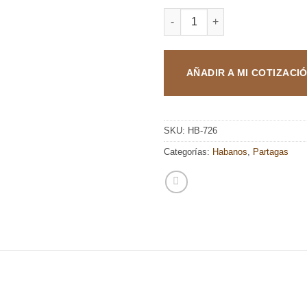
PARTAGAS SERIE D NO 6 cant
AÑADIR A MI COTIZACI
SKU:
HB-726
Categorías:
Habanos
,
Partagas