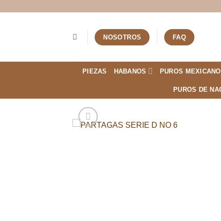
Saltar
al
contenido
NOSOTROS
FAQ
PIEZAS
HABANOS
PUROS MEXICANO
PUROS DE NA