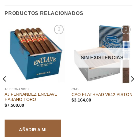
PRODUCTOS RELACIONADOS
Añadir
Añadir
a la
a la
lista de
lista de
deseos
deseos
SIN EXISTENCIAS
AJ FERNANDEZ
CAO
AJ FERNANDEZ ENCLAVE
CAO FLATHEAD V642 PISTON
HABANO TORO
$
3,164.00
$
7,500.00
AÑADIR A MI