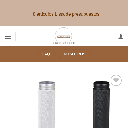
Saltar
al
0
artículos
Lista de presupuestos
contenido
FAQ
NOSOTROS
Añadir
a la
lista de
deseos