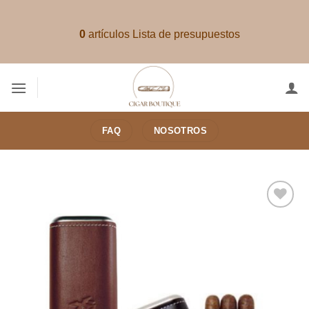
Saltar
al
0
artículos
Lista de presupuestos
contenido
FAQ
NOSOTROS
Añadir
a la
lista de
deseos