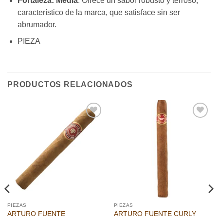
Fortaleza:
Media
. Ofrece un sabor robusto y terroso,
característico de la marca, que satisface sin ser
abrumador.
PIEZA
PRODUCTOS RELACIONADOS
Añadir
Añadir
a la
a la
lista de
lista de
deseos
deseos
PIEZAS
PIEZAS
ARTURO FUENTE
ARTURO FUENTE CURLY