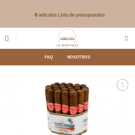
Saltar
al
0
artículos
Lista de presupuestos
contenido
FAQ
NOSOTROS
Añadir
a la
lista de
deseos