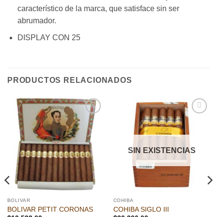
característico de la marca, que satisface sin ser
abrumador.
DISPLAY CON 25
PRODUCTOS RELACIONADOS
Añadir
Añadir
a la
a la
lista de
lista de
deseos
deseos
SIN EXISTENCIAS
BOLIVAR
COHIBA
BOLIVAR PETIT CORONAS
COHIBA SIGLO III