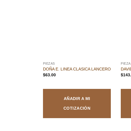
Añadir
a la
lista de
deseos
PIEZAS
PIEZA
DOÑA E. LINEA CLASICA LANCERO
DAVI
$
63.00
$
143
AÑADIR A MI
COTIZACIÓN