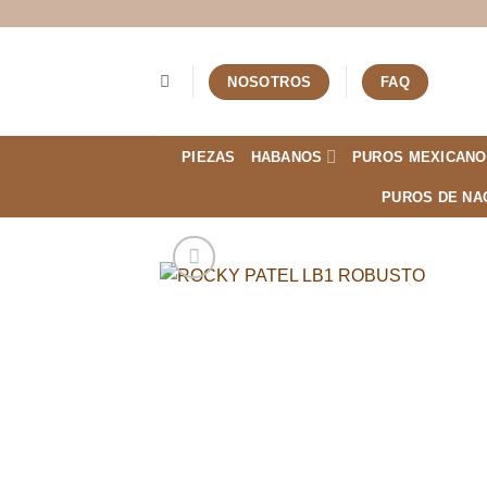
Saltar
al
contenido
NOSOTROS
FAQ
PIEZAS
HABANOS
PUROS MEXICANO
PUROS DE NA