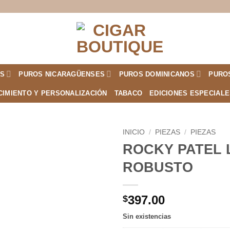
S
PUROS NICARAGÜENSES
PUROS DOMINICANOS
PURO
CIMIENTO Y PERSONALIZACIÓN
TABACO
EDICIONES ESPECIAL
INICIO
/
PIEZAS
/
PIEZAS
ROCKY PATEL 
Añadir
ROBUSTO
a la
lista de
deseos
397.00
$
Sin existencias