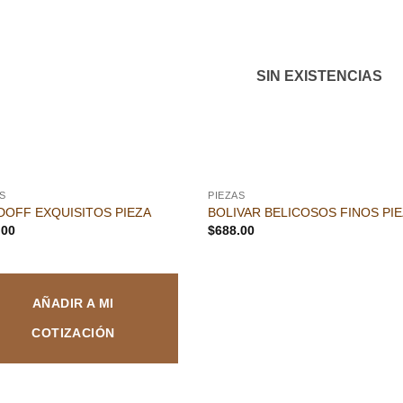
Añadir
Aña
a la
a l
lista de
lista
deseos
des
SIN EXISTENCIAS
S
PIEZAS
DOFF EXQUISITOS PIEZA
BOLIVAR BELICOSOS FINOS PI
.00
$
688.00
AÑADIR A MI
COTIZACIÓN