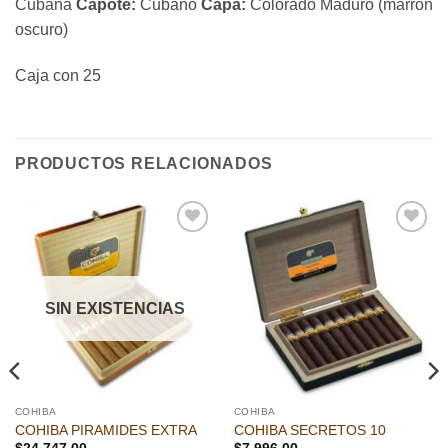
Cubana
Capote:
Cubano
Capa:
Colorado Maduro (marrón
oscuro)
Caja con 25
PRODUCTOS RELACIONADOS
Añadir
Añadir
a la
a la
lista de
lista de
deseos
deseos
SIN EXISTENCIAS
COHIBA
COHIBA
COHIBA PIRAMIDES EXTRA
COHIBA SECRETOS 10