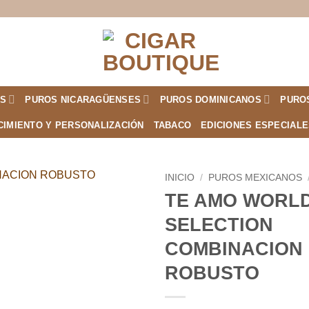
S
PUROS NICARAGÜENSES
PUROS DOMINICANOS
PURO
CIMIENTO Y PERSONALIZACIÓN
TABACO
EDICIONES ESPECIAL
INICIO
/
PUROS MEXICANOS
TE AMO WORL
Añadir
SELECTION
a la
lista de
COMBINACION
deseos
ROBUSTO