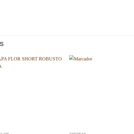
S
Añadir
Aña
a la
a l
lista de
lista
deseos
des