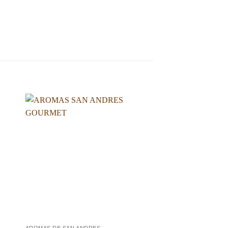
dir
Añadir
a
a la
 de
lista de
eos
deseos