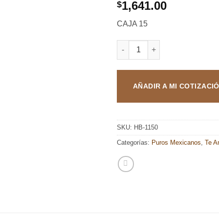
1,641.00
$
CAJA 15
TE AMO WORLD SELECTION C
AÑADIR A MI COTIZACI
SKU:
HB-1150
Categorías:
Puros Mexicanos
,
Te 