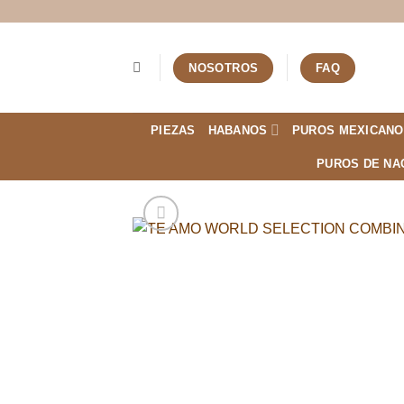
Saltar
al
contenido
NOSOTROS
FAQ
PIEZAS
HABANOS
PUROS MEXICANO
PUROS DE NA