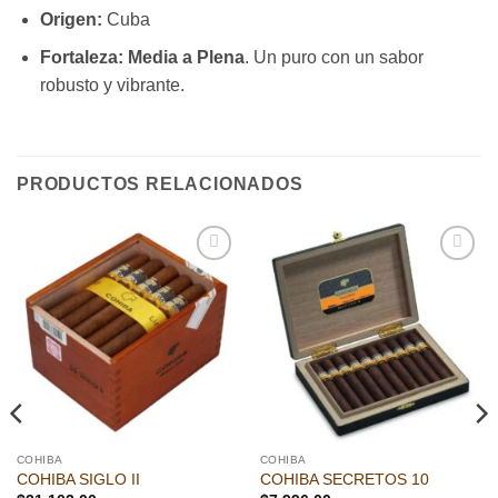
Origen:
Cuba
Fortaleza:
Media a Plena
. Un puro con un sabor
robusto y vibrante.
PRODUCTOS RELACIONADOS
Añadir
Añadir
a la
a la
lista de
lista de
deseos
deseos
COHIBA
COHIBA
COHIBA SIGLO II
COHIBA SECRETOS 10