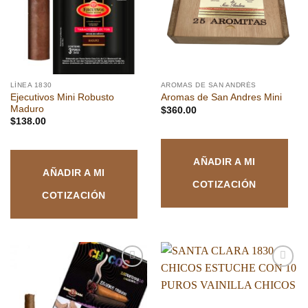
deseos
deseos
LÍNEA 1830
AROMAS DE SAN ANDRÉS
Ejecutivos Mini Robusto
Aromas de San Andres Mini
Maduro
$
360.00
$
138.00
AÑADIR A MI
AÑADIR A MI
COTIZACIÓN
COTIZACIÓN
Añadir
Añadir
a la
a la
lista de
lista de
deseos
deseos