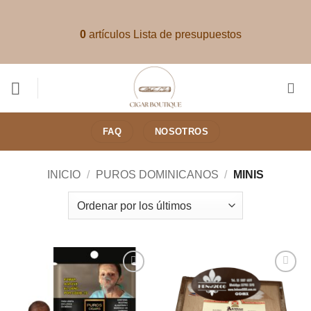
Saltar
al
0
artículos
Lista de presupuestos
contenido
FAQ
NOSOTROS
INICIO
/
PUROS DOMINICANOS
/
MINIS
Añadir
Añadir
a la
a la
lista de
lista de