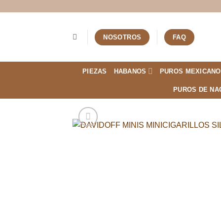
Saltar
al
contenido
NOSOTROS
FAQ
PIEZAS
HABANOS
PUROS MEXICANO
PUROS DE NA