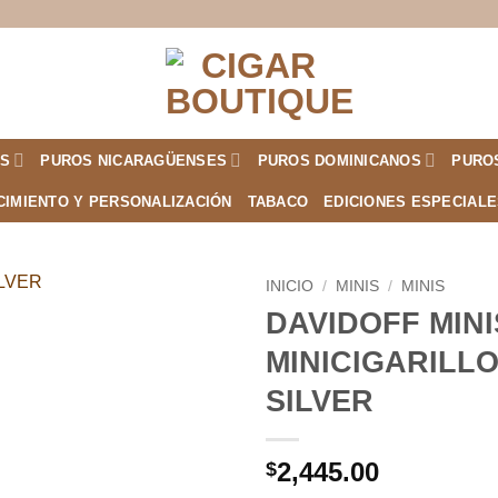
S
PUROS NICARAGÜENSES
PUROS DOMINICANOS
PURO
CIMIENTO Y PERSONALIZACIÓN
TABACO
EDICIONES ESPECIAL
INICIO
/
MINIS
/
MINIS
DAVIDOFF MINI
Añadir
MINICIGARILL
a la
lista de
SILVER
deseos
2,445.00
$