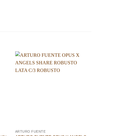
dir
Añadir
a
a la
 de
lista de
eos
deseos
ARTURO FUENTE
ARTURO FUENTE