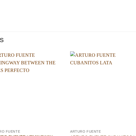
S
Añadir
Aña
a la
a l
lista de
lista
deseos
des
RO FUENTE
ARTURO FUENTE