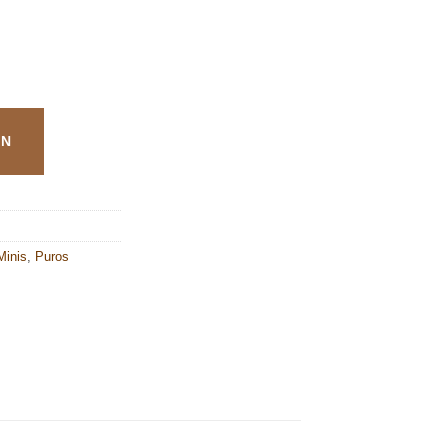
LOS SILVER cantidad
ÓN
Minis
,
Puros