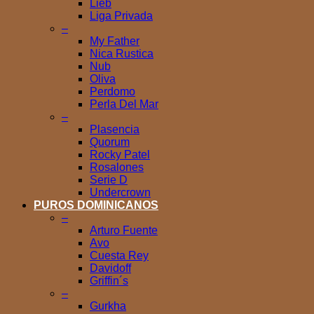
Lieb
Liga Privada
–
My Father
Nica Rustica
Nub
Oliva
Perdomo
Perla Del Mar
–
Plasencia
Quorum
Rocky Patel
Rosalones
Serie D
Undercrown
PUROS DOMINICANOS
–
Arturo Fuente
Avo
Cuesta Rey
Davidoff
Griffin´s
–
Gurkha