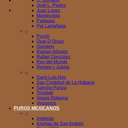
H. Upmann
José L. Piedra
Juan Lopez
Montecristo
Partagas
Por Larrañaga
–
Punch
Quai D’Orsay
Quintero
Ramon Allones
Rafael Gonzalez
Rey del Mundo
Romeo y Julieta
–
Saint Luis Rey
San Cristobal de La Habana
Sancho Panza
Trinidad
Vegas Robaina
Vegueros
PUROS MEXICANOS
–
Andreas
Aromas de San Andrés