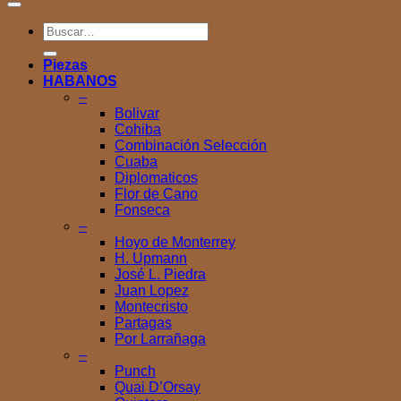
Buscar
por:
Piezas
HABANOS
–
Bolivar
Cohiba
Combinación Selección
Cuaba
Diplomaticos
Flor de Cano
Fonseca
–
Hoyo de Monterrey
H. Upmann
José L. Piedra
Juan Lopez
Montecristo
Partagas
Por Larrañaga
–
Punch
Quai D’Orsay