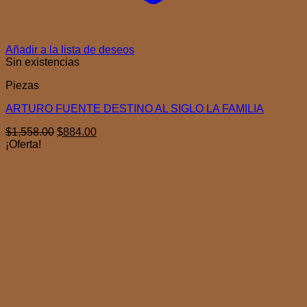
Añadir a la lista de deseos
Sin existencias
Piezas
ARTURO FUENTE DESTINO AL SIGLO LA FAMILIA
El
El
$
1,558.00
$
884.00
precio
precio
¡Oferta!
original
actual
era:
es:
$1,558.00.
$884.00.