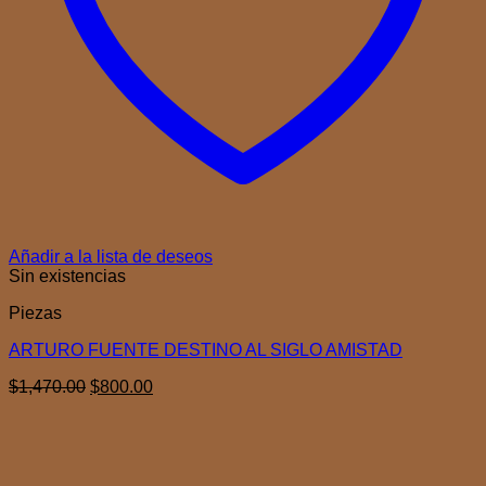
Añadir a la lista de deseos
Sin existencias
Piezas
ARTURO FUENTE DESTINO AL SIGLO AMISTAD
El
El
$
1,470.00
$
800.00
precio
precio
original
actual
era:
es:
$1,470.00.
$800.00.