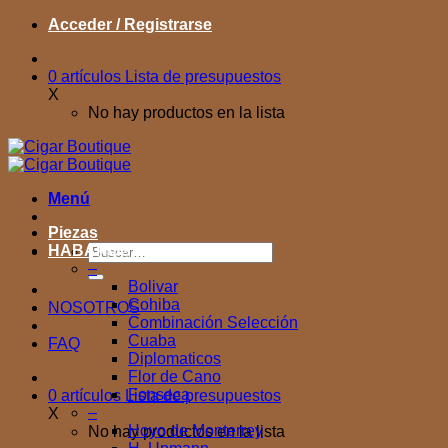
Saltar
Acceder / Registrarse
al
contenido
0
artículos
Lista de presupuestos
X
No hay productos en la lista
Menú
Piezas
Buscar
HABANOS
por:
–
Bolivar
Cohiba
NOSOTROS
Combinación Selección
Cuaba
FAQ
Diplomaticos
Flor de Cano
Fonseca
0
artículos
Lista de presupuestos
–
X
Hoyo de Monterrey
No hay productos en la lista