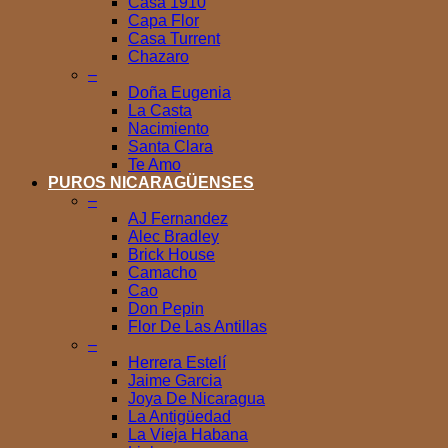
Casa 1910
Capa Flor
Casa Turrent
Chazaro
–
Doña Eugenia
La Casta
Nacimiento
Santa Clara
Te Amo
PUROS NICARAGÜENSES
–
AJ Fernandez
Alec Bradley
Brick House
Camacho
Cao
Don Pepin
Flor De Las Antillas
–
Herrera Estelí
Jaime Garcia
Joya De Nicaragua
La Antigüedad
La Vieja Habana