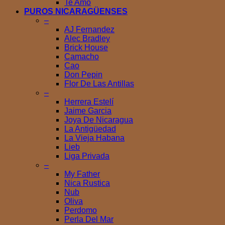
Te Amo
PUROS NICARAGÜENSES
–
AJ Fernandez
Alec Bradley
Brick House
Camacho
Cao
Don Pepin
Flor De Las Antillas
–
Herrera Estelí
Jaime Garcia
Joya De Nicaragua
La Antigüedad
La Vieja Habana
Lieb
Liga Privada
–
My Father
Nica Rustica
Nub
Oliva
Perdomo
Perla Del Mar