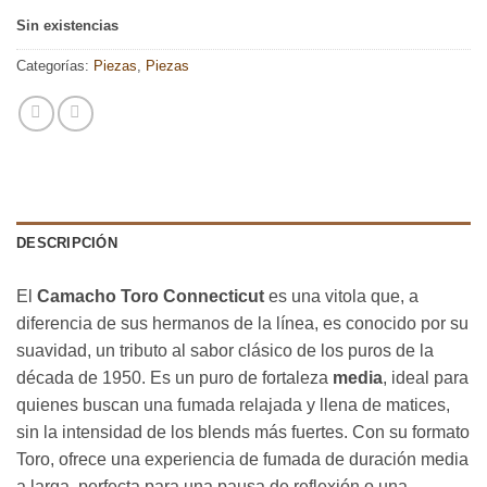
precio
precio
Sin existencias
original
actual
era:
es:
Categorías:
Piezas
,
Piezas
$385.00.
$370.00.
DESCRIPCIÓN
El
Camacho Toro Connecticut
es una vitola que, a
diferencia de sus hermanos de la línea, es conocido por su
suavidad, un tributo al sabor clásico de los puros de la
década de 1950. Es un puro de fortaleza
media
, ideal para
quienes buscan una fumada relajada y llena de matices,
sin la intensidad de los blends más fuertes. Con su formato
Toro, ofrece una experiencia de fumada de duración media
a larga, perfecta para una pausa de reflexión o una