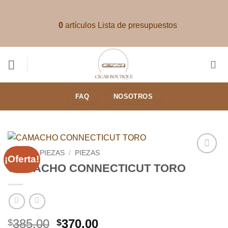
Saltar
al
0
artículos
Lista de presupuestos
contenido
FAQ
NOSOTROS
INICIO
/
PIEZAS
/
PIEZAS
¡Oferta!
Añadir
CAMACHO CONNECTICUT TORO
a la
lista de
deseos
El
El
385.00
370.00
$
$