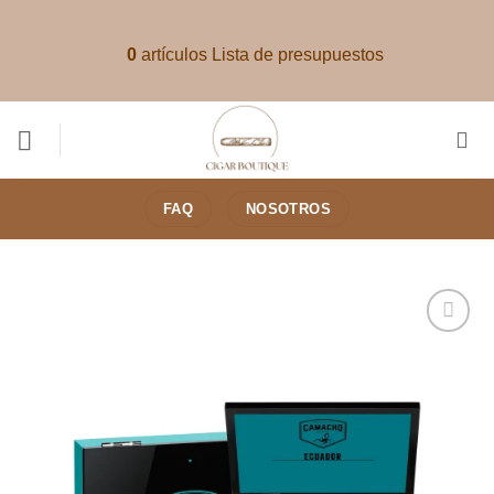
Saltar
al
0
artículos
Lista de presupuestos
contenido
FAQ
NOSOTROS
Añadir
a la
lista de
deseos