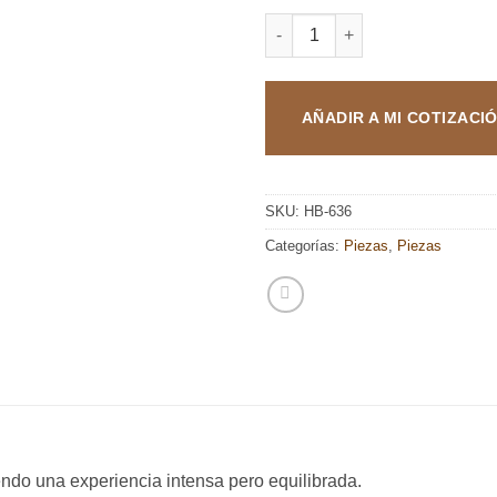
MY FATHER LE BIJOU 1922 PE
AÑADIR A MI COTIZACI
SKU:
HB-636
Categorías:
Piezas
,
Piezas
iendo una experiencia intensa pero equilibrada.