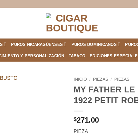
S
PUROS NICARAGÜENSES
PUROS DOMINICANOS
PURO
CIMIENTO Y PERSONALIZACIÓN
TABACO
EDICIONES ESPECIAL
INICIO
/
PIEZAS
/
PIEZAS
MY FATHER LE
Añadir
1922 PETIT R
a la
lista de
deseos
271.00
$
PIEZA