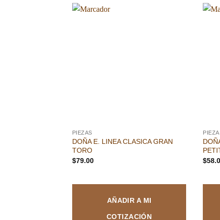
Añadir
a la
lista de
deseos
PIEZAS
PIEZA
DOÑA E. LINEA CLASICA GRAN
DOÑA
TORO
PETI
$
79.00
$
58.
AÑADIR A MI
COTIZACIÓN