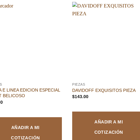
Añadir
Aña
a la
a l
lista de
lista
deseos
des
S
PIEZAS
 E LINEA EDICION ESPECIAL
DAVIDOFF EXQUISITOS PIEZA
T BELICOSO
$
143.00
00
AÑADIR A MI
AÑADIR A MI
COTIZACIÓN
COTIZACIÓN