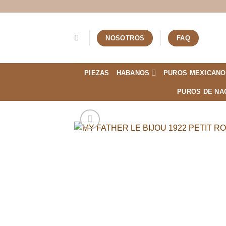
Saltar
al
contenido
NOSOTROS
FAQ
PIEZAS
HABANOS
PUROS MEXICANO
PUROS DE NA