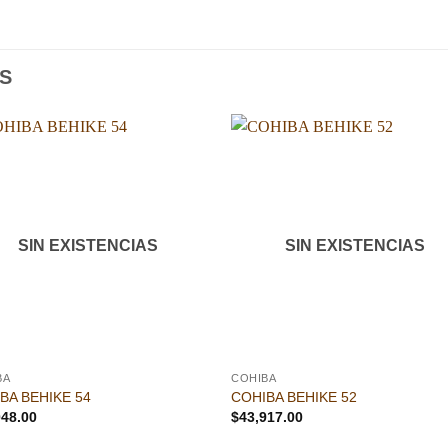
S
Añadir
Aña
a la
a l
lista de
lista
deseos
des
SIN EXISTENCIAS
SIN EXISTENCIAS
BA
COHIBA
BA BEHIKE 54
COHIBA BEHIKE 52
048.00
$
43,917.00