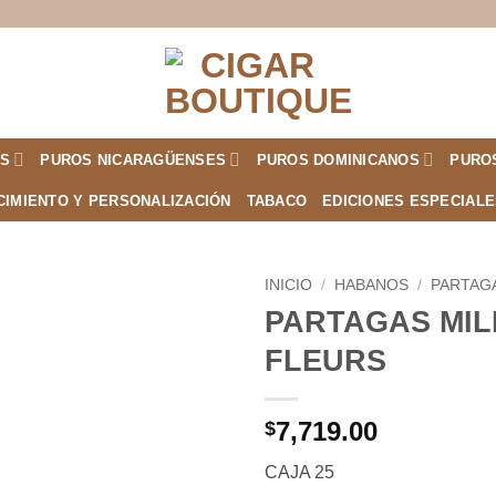
S
PUROS NICARAGÜENSES
PUROS DOMINICANOS
PURO
CIMIENTO Y PERSONALIZACIÓN
TABACO
EDICIONES ESPECIAL
INICIO
/
HABANOS
/
PARTAG
PARTAGAS MIL
Añadir
FLEURS
a la
lista de
deseos
7,719.00
$
CAJA 25