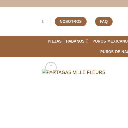
Saltar
al
contenido
NOSOTROS
FAQ
PIEZAS
HABANOS
PUROS MEXICANO
PUROS DE NA