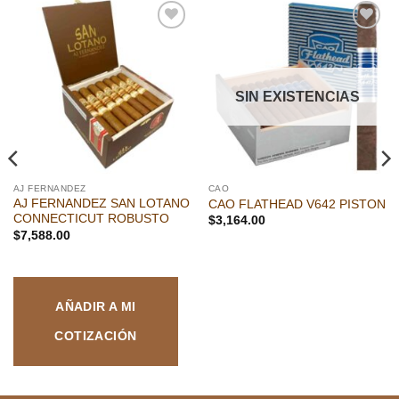
Añadir
Añadir
a la
a la
lista de
lista de
deseos
deseos
SIN EXISTENCIAS
AJ FERNANDEZ
CAO
AJ FERNANDEZ SAN LOTANO
CAO FLATHEAD V642 PISTON
CONNECTICUT ROBUSTO
$
3,164.00
$
7,588.00
AÑADIR A MI
COTIZACIÓN