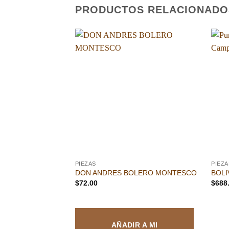
PRODUCTOS RELACIONADO
Añadir
a la
lista de
deseos
PIEZAS
PIEZA
DON ANDRES BOLERO MONTESCO
BOLI
$
72.00
$
688
AÑADIR A MI