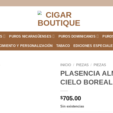
S
PUROS NICARAGÜENSES
PUROS DOMINICANOS
PURO
CIMIENTO Y PERSONALIZACIÓN
TABACO
EDICIONES ESPECIAL
INICIO
/
PIEZAS
/
PIEZAS
PLASENCIA AL
Añadir
CIELO BOREAL
a la
lista de
deseos
705.00
$
Sin existencias