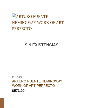
dir
Añadir
a
a la
 de
lista de
eos
deseos
SIN EXISTENCIAS
PIEZAS
PIEZAS
ARTURO FUENTE HEMINGWAY
CUABA DIVINOS PI
WORK OF ART PERFECTO
$
357.00
$
573.00
AÑADIR 