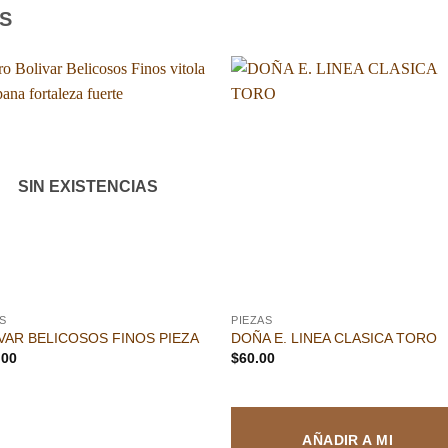
S
Añadir
Aña
a la
a l
lista de
lista
deseos
des
SIN EXISTENCIAS
S
PIEZAS
VAR BELICOSOS FINOS PIEZA
DOÑA E. LINEA CLASICA TORO
.00
$
60.00
AÑADIR A MI