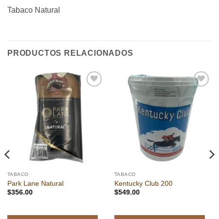
Tabaco Natural
PRODUCTOS RELACIONADOS
Añadir
Añadir
a la
a la
lista de
lista de
deseos
deseos
TABACO
TABACO
Park Lane Natural
Kentucky Club 200
$
356.00
$
549.00