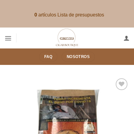
Saltar
al
0
artículos
Lista de presupuestos
contenido
FAQ
NOSOTROS
Añadir
a la
lista de
deseos