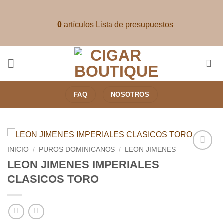
Saltar
al
0
artículos
Lista de presupuestos
contenido
FAQ
NOSOTROS
INICIO
/
PUROS DOMINICANOS
/
LEON JIMENES
Añadir
LEON JIMENES IMPERIALES
a la
CLASICOS TORO
lista de
deseos