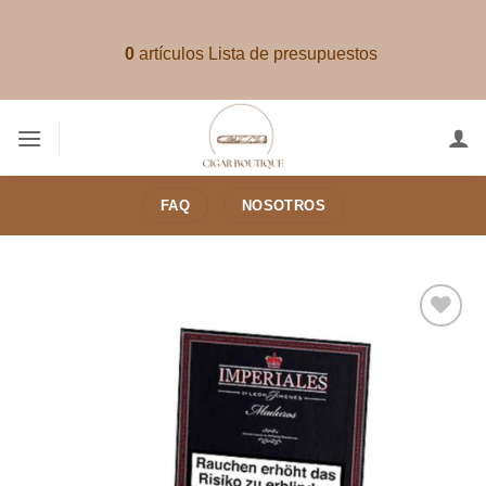
Saltar
al
0
artículos
Lista de presupuestos
contenido
FAQ
NOSOTROS
Añadir
a la
lista de
deseos